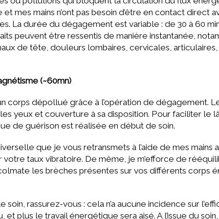
s ou pollutions qui bloquent la circulation du flux éner
ale et mes mains n’ont pas besoin d’être en contact direct 
s. La durée du dégagement est variable : de 30 à 60 min
enfaits peuvent être ressentis de manière instantanée, no
ux de tête, douleurs lombaires, cervicales, articulaires, 
magnétisme (~60mn)
n corps dépollué grâce à l’opération de dégagement. Le
s yeux et couverture à sa disposition. Pour faciliter le l
e de guérison est réalisée en début de soin.
universelle que je vous retransmets à l’aide de mes mains 
otre taux vibratoire. De même, je m’efforce de rééquilib
colmate les brèches présentes sur vos différents corps é
soin, rassurez-vous : cela n’a aucune incidence sur l’effi
 et plus le travail énergétique sera aisé. A l’issue du soi