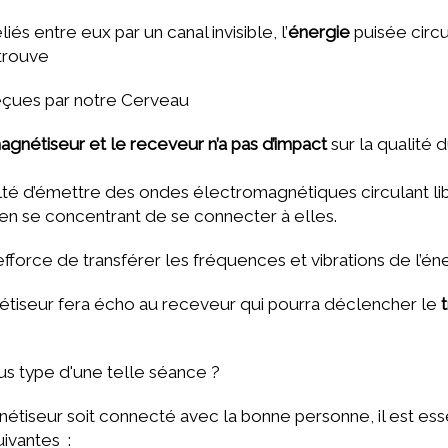
és entre eux par un canal invisible, l’
énergie
puisée circu
e trouve
reçues par notre Cerveau
agnétiseur et le receveur n’a pas d’impact
sur la qualité d
lté d’émettre des ondes électromagnétiques circulant libre
en se concentrant de se connecter à elles.
force de transférer les fréquences et vibrations de l’én
nétiseur fera écho au receveur qui pourra déclencher le
s type d'une telle séance ?
étiseur soit connecté avec la bonne personne, il est ess
uivantes :