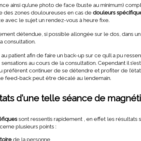
ce ainsi qu’une photo de face (buste au minimum) compl
re des zones douloureuses en cas de
douleurs spécifiqu
e avec le sujet un rendez-vous à heure fixe.
ent détendue, si possible allongée sur le dos, dans un
la consultation.
 patient afin de faire un back-up sur ce qu’il a pu ressenti
ensations au cours de la consultation. Cependant il s’est
ou préfèrent continuer de se détendre et profiter de l’éta
 le feed-back peut être décalé au lendemain.
ltats d’une telle séance de magné
éfiques
sont ressentis rapidement , en effet les résultats 
cerne plusieurs points :
toire
de la personne