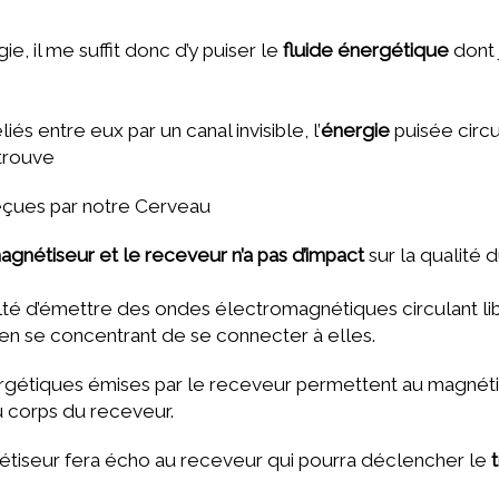
e, il me suffit donc d’y puiser le
fluide énergétique
dont j
és entre eux par un canal invisible, l’
énergie
puisée circu
e trouve
reçues par notre Cerveau
agnétiseur et le receveur n’a pas d’impact
sur la qualité d
lté d’émettre des ondes électromagnétiques circulant libre
en se concentrant de se connecter à elles.
ergétiques émises par le receveur permettent au magnét
 corps du receveur.
nétiseur fera écho au receveur qui pourra déclencher le