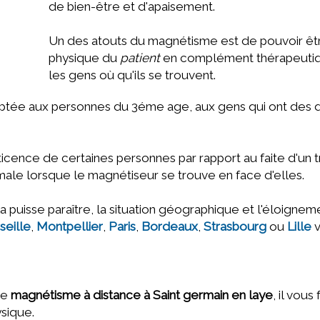
de bien-être et d'apaisement.
Un des atouts du magnétisme est de pouvoir êt
physique du
patient
en complément thérapeutique, 
les gens où qu'ils se trouvent.
tée aux personnes du 3éme age, aux gens qui ont des di
cence de certaines personnes par rapport au faite d'un tr
male lorsque le magnétiseur se trouve en face d'elles.
a puisse paraître, la situation géographique et l'éloigne
seille
,
Montpellier
,
Paris
,
Bordeaux
,
Strasbourg
ou
Lille
v
ce
magnétisme à distance à Saint germain en laye
, il vou
ysique.