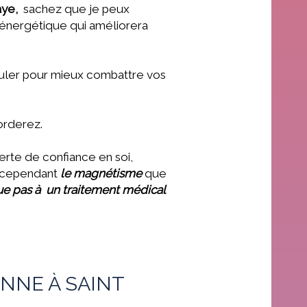
laye,
sachez que
je peux
e énergétique qui améliorera
guler pour mieux combattre vos
corderez.
erte de confiance en soi,
r, cependant
le magnétisme
que
ue pas à un traitement médical
NNE À SAINT