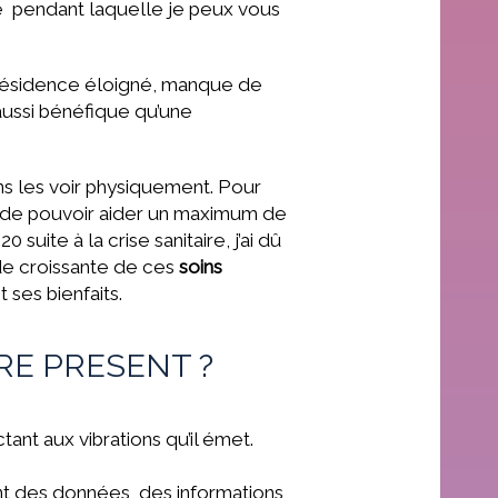
e pendant laquelle je peux vous
e résidence éloigné, manque de
aussi bénéfique qu’une
ns les voir physiquement. Pour
 de pouvoir aider un maximum de
ite à la crise sanitaire, j’ai dû
de croissante de ces
soins
 ses bienfaits.
E PRESENT ?
tant aux vibrations qu’il émet.
lent des données, des informations,