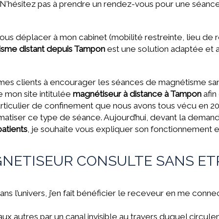
? N'hésitez pas à prendre un rendez-vous pour une séanc
vous déplacer à mon cabinet (mobilité restreinte, lieu d
sme distant depuis Tampon
est une solution adaptée et 
 de mes clients à encourager les séances de magnétisme sa
e mon site intitulée
magnétiseur à distance à Tampon
afin
iculier de confinement que nous avons tous vécu en 2020 su
matiser ce type de séance. Aujourd’hui, devant la deman
patients
, je souhaite vous expliquer son fonctionnement et
NETISEUR CONSULTE SANS ETR
ns l’univers, j’en fait bénéficier le receveur en me connec
s aux autres par un canal invisible au travers duquel circu